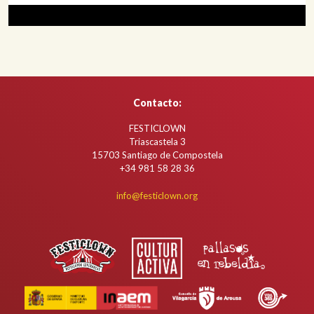
Contacto:
FESTICLOWN
Triascastela 3
15703 Santiago de Compostela
+34
981 58 28 36
info@festiclown.org