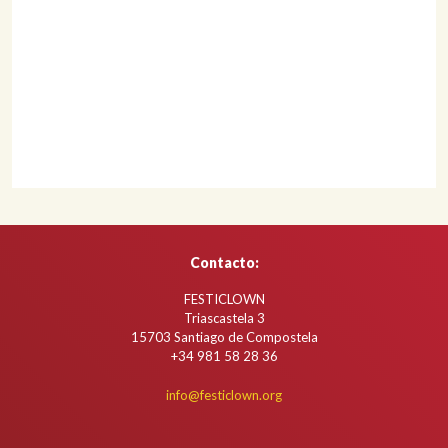
Contacto:
FESTICLOWN
Triascastela 3
15703 Santiago de Compostela
+34
981 58 28 36
info@festiclown.org