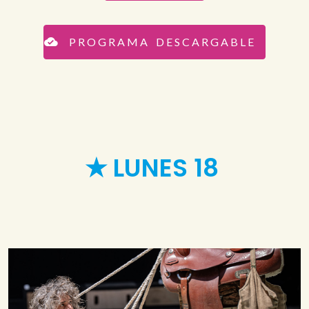
P R O G R A M A D E S C A R G A B L E
★ LUNES 18