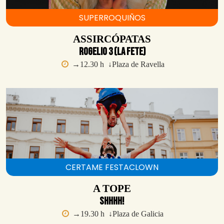
SUPERROQUIÑOS
ASSIRCÓPATAS
Rogelio 3 (La Fete)
→12.30 h ↓Plaza de Ravella
CERTAME FESTACLOWN
A TOPE
Shhhh!
→19.30 h ↓Plaza de Galicia