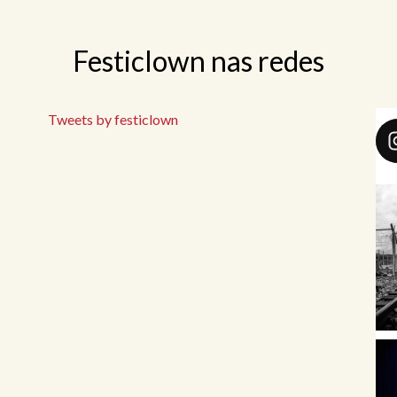
Festiclown nas redes
Tweets by festiclown