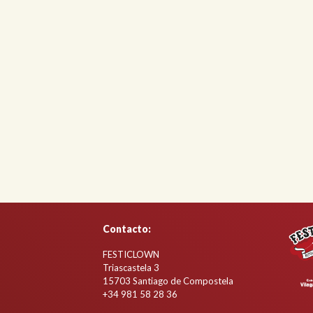
Contacto:
FESTICLOWN
Triascastela 3
15703 Santiago de Compostela
+34
981 58 28 36