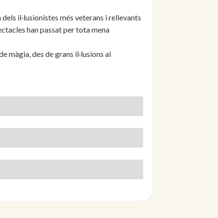
dels il·lusionistes més veterans i rellevants
spectacles han passat per tota mena
e màgia, des de grans il·lusions al