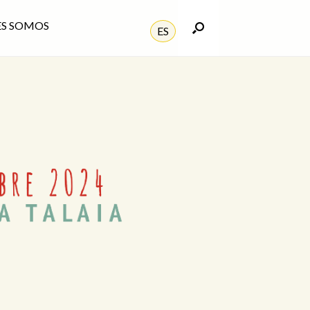
ES SOMOS
ES